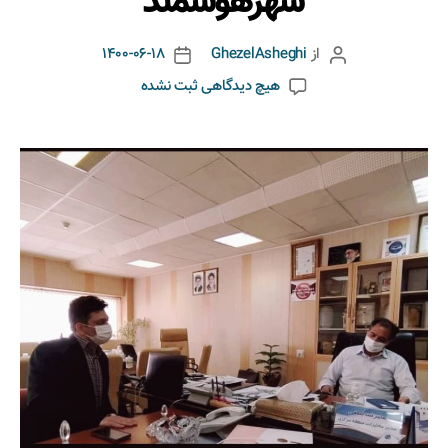
شهرهوشمند
از
GhezelAsheghi
1400-06-18
هیچ دیدگاهی
ثبت نشده