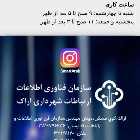
ساعت کاری
شنبه تا چهارشنبه: ۹ صبح تا ۵ بعد از ظهر
پنجشنبه و جمعه: ۱۱ صبح تا ۳ بعد از ظهر
SmartArak
اراك،كوي مسكن،ميدان مهندس،سازمان فن آوري اطلاعات و
ارتباطات،كد پستي: ٣٨١٩٧٩٤٦٣٦
تلفن: ٣٣١٢٨١٢٠