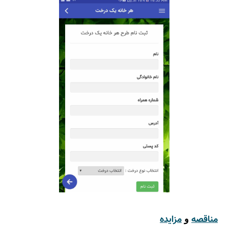
مناقصه
مزایده
و