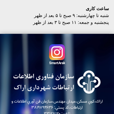
ساعت کاری
شنبه تا چهارشنبه: ۹ صبح تا ۵ بعد از ظهر
پنجشنبه و جمعه: ۱۱ صبح تا ۳ بعد از ظهر
SmartArak
اراك،كوي مسكن،ميدان مهندس،سازمان فن آوري اطلاعات و
ارتباطات،كد پستي: ٣٨١٩٧٩٤٦٣٦
تلفن: ٣٣١٢٨١٢٠