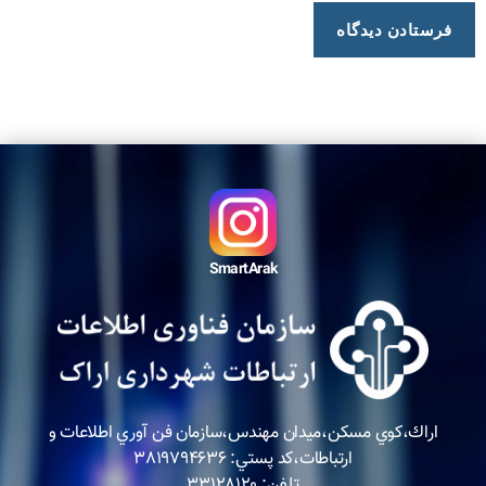
SmartArak
اراك،كوي مسكن،ميدان مهندس،سازمان فن آوري اطلاعات و
ارتباطات،كد پستي: ٣٨١٩٧٩٤٦٣٦
تلفن: ٣٣١٢٨١٢٠