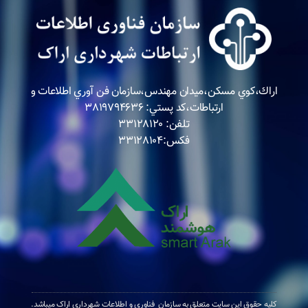
اراك،كوي مسكن،ميدان مهندس،سازمان فن آوري اطلاعات و
ارتباطات،كد پستي: ٣٨١٩٧٩٤٦٣٦
تلفن: ٣٣١٢٨١٢٠
فكس:٣٣١٢٨١٠٤
کلیه حقوق این سایت متعلق به سازمان فناوری و اطلاعات شهرداری اراک میباشد.