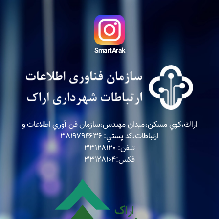
SmartArak
اراك،كوي مسكن،ميدان مهندس،سازمان فن آوري اطلاعات و
ارتباطات،كد پستي: ٣٨١٩٧٩٤٦٣٦
تلفن: ٣٣١٢٨١٢٠
فكس:٣٣١٢٨١٠٤