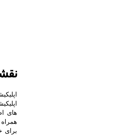
نقشه
اپلیکیش
های اط
همراه 
برای خ