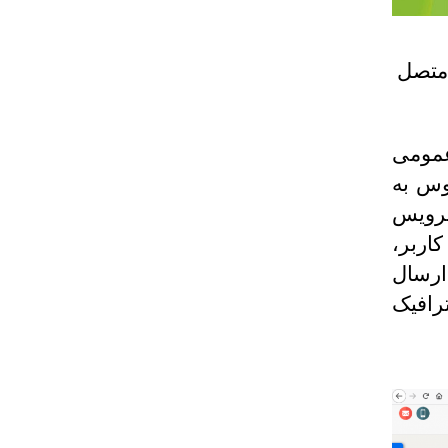
متصل
عمومی
وس به
سرویس
اربر،
ارسال
رافیک