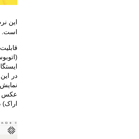
این نرم
است.
قابلیت
(اتوبو
ایستگا
در این
نمایش 
عکس و 
اراک) 