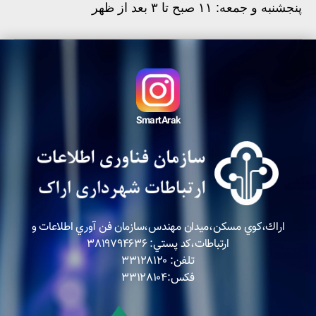
پنجشنبه و جمعه: ۱۱ صبح تا ۳ بعد از ظهر
SmartArak
اراك،كوي مسكن،ميدان مهندس،سازمان فن آوري اطلاعات و
ارتباطات،كد پستي: ٣٨١٩٧٩٤٦٣٦
تلفن: ٣٣١٢٨١٢٠
فكس:٣٣١٢٨١٠٤