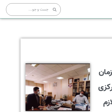
مان
رکزی
زم